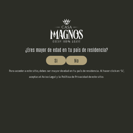
¿Cuántos grados de alcohol
tiene el cocuy venezolano?
¿Eres mayor de edad en tu país de residencia?
Si
No
Para acceder a este sitio, debes ser mayor de edad en tu país de residencia. Al hacer click en ‘Si’,
aceptas el Aviso Legal y la Política de Privacidad de este sitio.